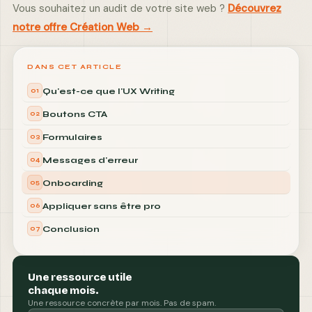
Vous souhaitez un audit de votre site web ?
Découvrez
notre offre Création Web →
DANS CET ARTICLE
Qu'est-ce que l'UX Writing
01
Boutons CTA
02
Formulaires
03
Messages d'erreur
04
Onboarding
05
Appliquer sans être pro
06
Conclusion
07
Une ressource utile
chaque mois.
Une ressource concrète par mois. Pas de spam.