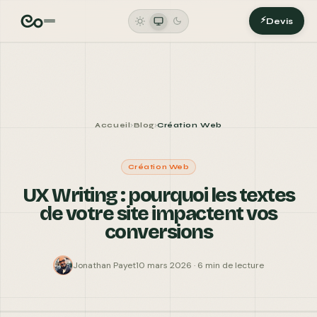
FERMER
AGENCE DIGITALE
⚡
Devis
Accueil
Blog
Création Web
›
›
VOTRE NOM *
Création Web
UX Writing : pourquoi les textes
de votre site impactent vos
TÉLÉPHONE
conversions
EMAIL *
Jonathan Payet
10 mars 2026 · 6 min de lecture
VOTRE BESOIN