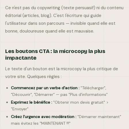
Ce n'est pas du copywriting (texte persuasif) ni du contenu
–
éditorial (articles, blog). C'est l'écriture qui guide
l'utilisateur dans son parcours — invisible quand elle est
bonne, douloureuse quand elle est mauvaise.
–
–
–
Humidité
Vent
Ressenti
Les boutons CTA : la microcopy la plus
impactante
Le texte d'un bouton est la microcopy la plus critique de
votre site. Quelques règles :
Commencez par un verbe d'action :
"Télécharger",
"Découvrir", "Démarrer" — pas "Plus d'informations"
Exprimez le bénéfice :
"Obtenir mon devis gratuit" >
"Envoyer"
Créez l'urgence avec modération :
"Démarrer maintenant"
mais évitez les "MAINTENANT !!!"