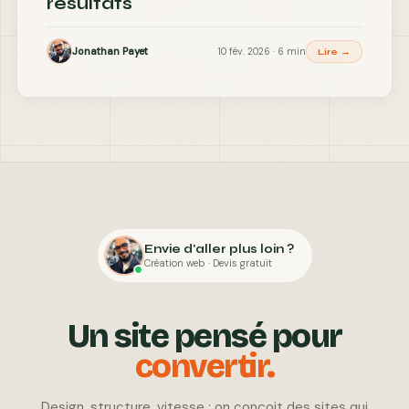
résultats
Jonathan Payet
10 fév. 2026 · 6 min
Lire →
Envie d'aller plus loin ?
Création web · Devis gratuit
Un site pensé pour
convertir.
Design, structure, vitesse : on conçoit des sites qui