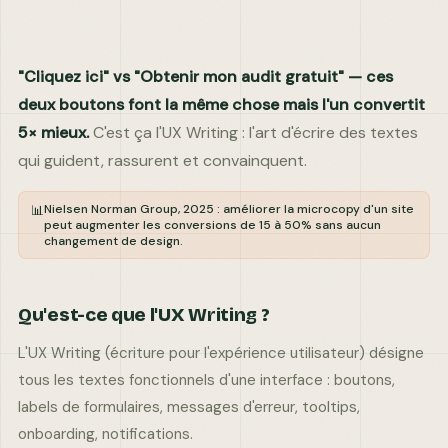
DITES-NOUS EN PLUS
"Cliquez ici" vs "Obtenir mon audit gratuit" — ces
deux boutons font la même chose mais l'un convertit
5× mieux.
C'est ça l'UX Writing : l'art d'écrire des textes
qui guident, rassurent et convainquent.
Envoyer ma demande
Nielsen Norman Group, 2025 : améliorer la microcopy d'un site
📊
Réponse garantie · Données confidentielles
peut augmenter les conversions de 15 à 50% sans aucun
changement de design.
Qu'est-ce que l'UX Writing ?
L'UX Writing (écriture pour l'expérience utilisateur) désigne
tous les textes fonctionnels d'une interface : boutons,
labels de formulaires, messages d'erreur, tooltips,
contact@comkuate.fr
+33 6 59 59 32 55
onboarding, notifications.