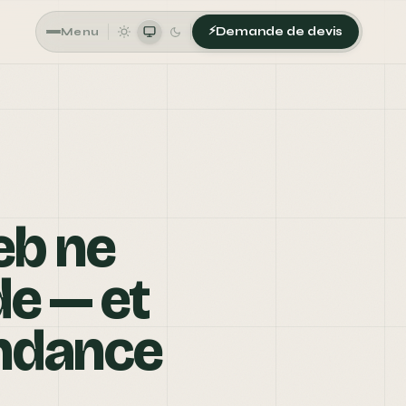
FERMER
⚡
Demande de devis
Menu
eb ne
e — et
endance