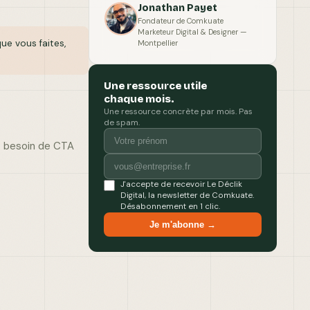
Jonathan Payet
Fondateur de Comkuate
Marketeur Digital & Designer —
ue vous faites,
Montpellier
Une ressource utile
chaque mois.
Une ressource concrète par mois. Pas
de spam.
ez besoin de CTA
J'accepte de recevoir Le Déclik
Digital, la newsletter de Comkuate.
Désabonnement en 1 clic.
Je m'abonne →