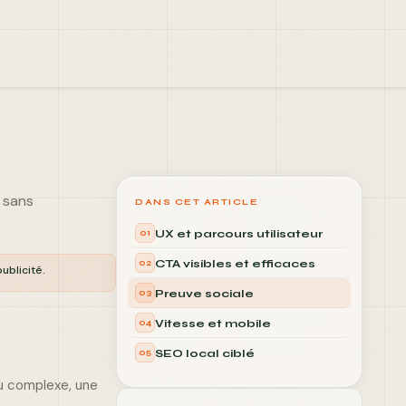
contact@comkuate.fr
+33 6 59 59 32 55
–
–
–
–
Humidité
Vent
Ressenti
" sans
DANS CET ARTICLE
UX et parcours utilisateur
01
CTA visibles et efficaces
02
ublicité.
Preuve sociale
03
Vitesse et mobile
04
SEO local ciblé
05
enu complexe, une