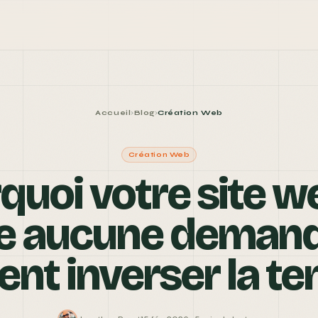
Accueil
Blog
Création Web
›
›
Création Web
quoi votre site w
e aucune demand
t inverser la t