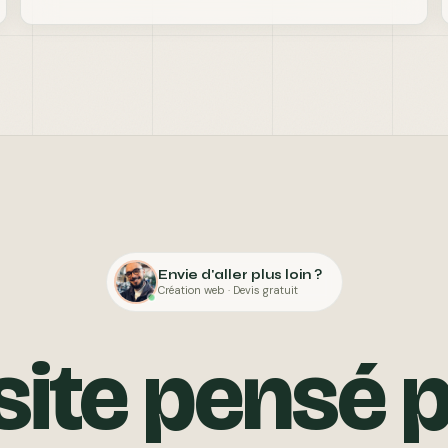
Envie d'aller plus loin ?
Création web · Devis gratuit
site pensé 