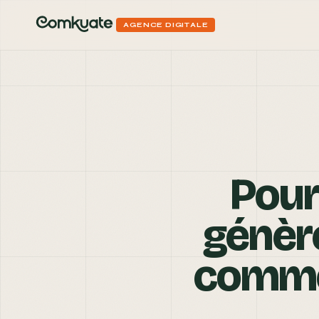
AGENCE DIGITALE
AGENCE DIGITALE
VOTRE NOM *
TÉLÉPHONE
Pour
génèr
EMAIL *
VOTRE BESOIN
commen
DITES-NOUS EN PLUS