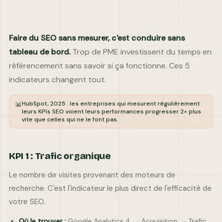
DITES-NOUS EN PLUS
Faire du SEO sans mesurer, c'est conduire sans
tableau de bord.
Trop de PME investissent du temps en
référencement sans savoir si ça fonctionne. Ces 5
indicateurs changent tout.
Envoyer ma demande
HubSpot, 2025 : les entreprises qui mesurent régulièrement
📊
Réponse garantie · Données confidentielles
leurs KPIs SEO voient leurs performances progresser 2× plus
vite que celles qui ne le font pas.
KPI 1 : Trafic organique
Le nombre de visites provenant des moteurs de
recherche. C'est l'indicateur le plus direct de l'efficacité de
votre SEO.
contact@comkuate.fr
+33 6 59 59 32 55
Où le trouver :
Google Analytics 4 → Acquisition → Trafic