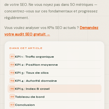
de votre SEO. Ne vous noyez pas dans 50 métriques —
concentrez-vous sur ces fondamentaux et progressez
régulièrement.
Vous voulez analyser vos KPIs SEO actuels ?
Demandez
votre audit SEO gratuit →
DANS CET ARTICLE
KPI 1 : Trafic organique
01
KPI 2 : Position moyenne
02
KPI 3 : Taux de clics
03
KPI 4 : Autorité domaine
04
KPI 5 : Index & crawl
05
Tableau de bord
06
Conclusion
07