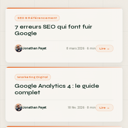
SEO & Référencement
7 erreurs SEO qui font fuir
Google
Jonathan Payet
8 mars 2026 · 6 min
Lire →
Marketing Digital
Google Analytics 4 : le guide
complet
Jonathan Payet
18 fév. 2026 · 8 min
Lire →