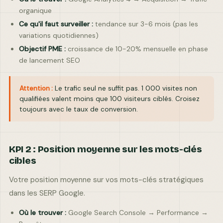
organique
–
Ce qu'il faut surveiller :
tendance sur 3-6 mois (pas les
variations quotidiennes)
Objectif PME :
croissance de 10-20% mensuelle en phase
–
–
–
de lancement SEO
Humidité
Vent
Ressenti
Attention :
Le trafic seul ne suffit pas. 1 000 visites non
qualifiées valent moins que 100 visiteurs ciblés. Croisez
toujours avec le taux de conversion.
KPI 2 : Position moyenne sur les mots-clés
cibles
Votre position moyenne sur vos mots-clés stratégiques
dans les SERP Google.
Où le trouver :
Google Search Console → Performance →