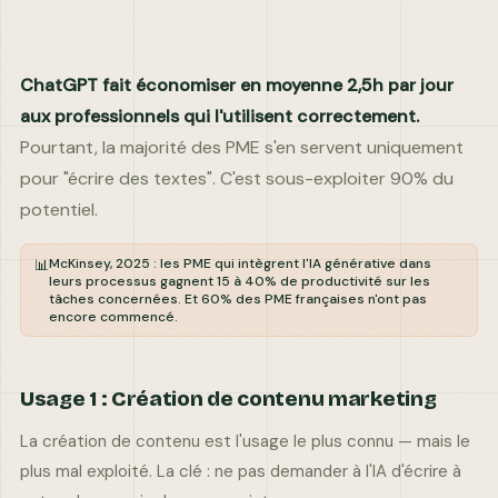
DITES-NOUS EN PLUS
ChatGPT fait économiser en moyenne 2,5h par jour
aux professionnels qui l'utilisent correctement.
Pourtant, la majorité des PME s'en servent uniquement
pour "écrire des textes". C'est sous-exploiter 90% du
Envoyer ma demande
potentiel.
Réponse garantie · Données confidentielles
McKinsey, 2025 : les PME qui intègrent l'IA générative dans
📊
leurs processus gagnent 15 à 40% de productivité sur les
tâches concernées. Et 60% des PME françaises n'ont pas
encore commencé.
Usage 1 : Création de contenu marketing
La création de contenu est l'usage le plus connu — mais le
contact@comkuate.fr
plus mal exploité. La clé : ne pas demander à l'IA d'écrire à
+33 6 59 59 32 55