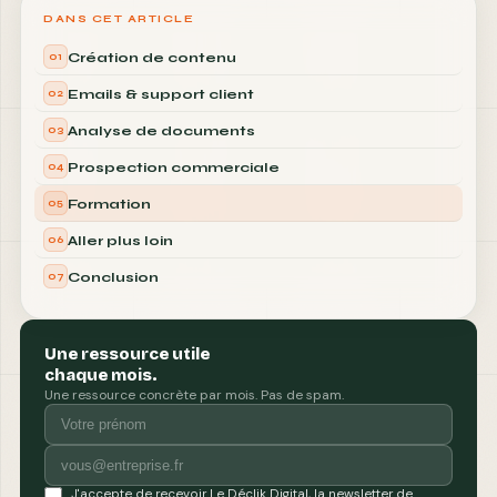
DANS CET ARTICLE
Création de contenu
01
Emails & support client
02
Analyse de documents
03
Prospection commerciale
04
Formation
05
Aller plus loin
06
Conclusion
07
Une ressource utile
chaque mois.
Une ressource concrète par mois. Pas de spam.
J'accepte de recevoir Le Déclik Digital, la newsletter de