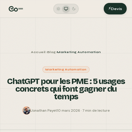
FERMER
AGENCE DIGITALE
⚡
Devis
Accueil
Blog
Marketing Automation
›
›
VOTRE NOM *
Marketing Automation
ChatGPT pour les PME : 5 usages
concrets qui font gagner du
TÉLÉPHONE
temps
EMAIL *
Jonathan Payet
10 mars 2026 · 7 min de lecture
VOTRE BESOIN