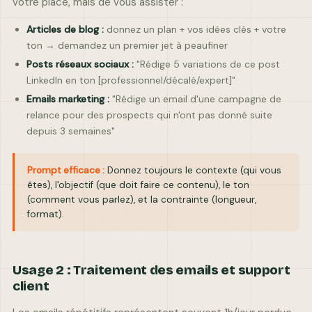
votre place, mais de vous assister :
–
Articles de blog :
donnez un plan + vos idées clés + votre
ton → demandez un premier jet à peaufiner
Posts réseaux sociaux :
"Rédige 5 variations de ce post
LinkedIn en ton [professionnel/décalé/expert]"
–
–
–
Humidité
Vent
Ressenti
Emails marketing :
"Rédige un email d'une campagne de
relance pour des prospects qui n'ont pas donné suite
depuis 3 semaines"
Prompt efficace :
Donnez toujours le contexte (qui vous
êtes), l'objectif (que doit faire ce contenu), le ton
(comment vous parlez), et la contrainte (longueur,
format).
Usage 2 : Traitement des emails et support
client