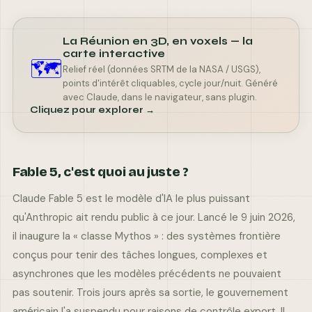
–
La Réunion en 3D, en voxels — la
carte interactive
🗺️
Relief réel (données SRTM de la NASA / USGS),
–
–
–
points d'intérêt cliquables, cycle jour/nuit. Généré
Humidité
Vent
Ressenti
avec Claude, dans le navigateur, sans plugin.
Cliquez pour explorer →
Fable 5, c'est quoi au juste ?
Claude Fable 5 est le modèle d'IA le plus puissant
qu'Anthropic ait rendu public à ce jour. Lancé le 9 juin 2026,
il inaugure la « classe Mythos » : des systèmes frontière
conçus pour tenir des tâches longues, complexes et
asynchrones que les modèles précédents ne pouvaient
pas soutenir. Trois jours après sa sortie, le gouvernement
américain l'a suspendu pour raisons de contrôle export. Il