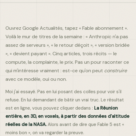
DITES-NOUS EN PLUS
Ouvrez Google Actualités, tapez « Fable abonnement ».
Voilà le mur de titres de la semaine : « Anthropic n'a pas
assez de serveurs », « le retour déçoit », « version bridée
», « devient payant ». Cinq articles, trois récits — le
Envoyer ma demande
compute, la complainte, le prix. Pas un pour raconter ce
Réponse garantie · Données confidentielles
qui m'intéresse vraiment : est-ce qu'on peut
construire
avec ce modèle, oui ou non.
Moi j'ai essayé. Pas en lui posant des colles pour voir s'il
refuse. En lui demandant de bâtir un vrai truc. Le résultat
est en ligne, vous pouvez cliquer dedans :
La Réunion
entière, en 3D, en voxels, à partir des données d'altitude
contact@comkuate.fr
réelles de la NASA.
Alors avant de dire que Fable 5 est «
+33 6 59 59 32 55
moins bon », on va regarder la preuve.