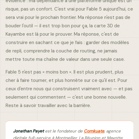
évidence : ma dépendance à une plateforme unique est un
risque, pas un confort. C'est vrai pour Fable 5 aujourd'hui, ce
sera vrai pour le prochain frontier. Ma réponse n'est pas de
bouder l'outil — il est trop bon pour ça, la carte 3D de
Kayambe est là pour le prouver. Ma réponse, c'est de
construire en sachant ce que je fais : garder des modèles
de repli, comprendre la couche de routing, ne jamais
mettre toute ma chaîne de valeur dans une seule case.
Fable 5 n'est pas « moins bon ». Il est plus prudent, plus
cher à faire tourner, et plus honnête sur ce qu'il est. Pour
ceux d'entre nous qui construisent vraiment avec — et pas
seulement qui commentent — c'est une bonne nouvelle.
Reste à savoir travailler avec la barrière.
Jonathan Payet
est le fondateur de
Comkuate
, agence
digitale full-service à Montpellier, La Réunion et Mayotte.