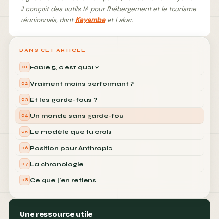
Il conçoit des outils IA pour l'hébergement et le tourisme
réunionnais, dont
Kayambe
et Lakaz.
DANS CET ARTICLE
Fable 5, c'est quoi ?
01
Vraiment moins performant ?
02
Et les garde-fous ?
03
Un monde sans garde-fou
04
Le modèle que tu crois
05
Position pour Anthropic
06
La chronologie
07
Ce que j'en retiens
08
Une ressource utile