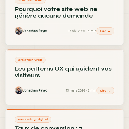
Création Web
Pourquoi votre site web ne
génère aucune demande
Jonathan Payet
15 fév. 2026 · 5 min
Lire →
Création Web
Les patterns UX qui guident vos
visiteurs
Jonathan Payet
10 mars 2026 · 6 min
Lire →
Marketing Digital
Taux de conversion : 7