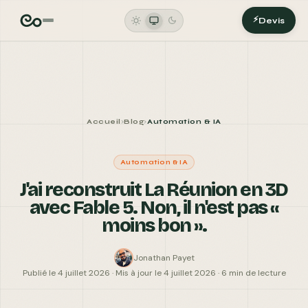
FERMER
AGENCE DIGITALE
⚡
Devis
Accueil
Blog
Automation & IA
›
›
VOTRE NOM *
Automation & IA
J'ai reconstruit La Réunion en 3D
avec Fable 5. Non, il n'est pas «
TÉLÉPHONE
moins bon ».
EMAIL *
Jonathan Payet
Publié le 4 juillet 2026 · Mis à jour le 4 juillet 2026 · 6 min de lecture
VOTRE BESOIN